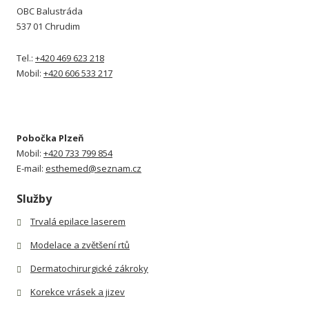
OBC Balustráda
537 01 Chrudim
Tel.:
+420 469 623 218
Mobil:
+420 606 533 217
Pobočka Plzeň
Mobil:
+420 733 799 854
E-mail:
esthemed@seznam.cz
Služby
Trvalá epilace laserem
Modelace a zvětšení rtů
Dermatochirurgické zákroky
Korekce vrásek a jizev