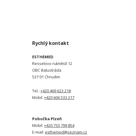
Rychlý kontakt
ESTHEMED
Resselovo náměstí 12
OBC Balustráda
537 01 Chrudim
Tel.:
+420 469 623 218
Mobil:
+420 606 533 217
Pobočka Plzeň
Mobil:
+420 733 799 854
E-mail:
esthemed@seznam.cz