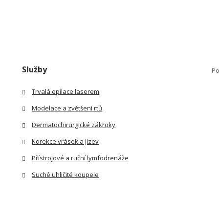
Služby
Po
Trvalá epilace laserem
Modelace a zvětšení rtů
Dermatochirurgické zákroky
Korekce vrásek a jizev
Přístrojové a ruční lymfodrenáže
Suché uhličité koupele