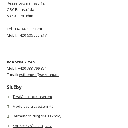
Resselovo náměstí 12
OBC Balustráda
537 01 Chrudim
Tel.:
+420 469 623 218
Mobil:
+420 606 533 217
Pobočka Plzeň
Mobil:
+420 733 799 854
E-mail:
esthemed@seznam.cz
Služby
Trvalá epilace laserem
Modelace a zvětšení rtů
Dermatochirurgické zákroky
Korekce vrásek a jizev