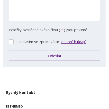
Položky označené hvězdičkou (
*
) jsou povinné.
Souhlasím se zpracováním
osobních údajů
.
Souhlasím
se
zpracováním
Odeslat
osobních
údajů
.
Formulář
se
nepodařilo
odeslat.
Rychlý kontakt
ESTHEMED