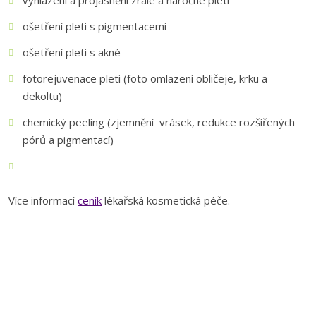
vyhlazení a projasnění zralé a náročné pleti
ošetření pleti s pigmentacemi
ošetření pleti s akné
fotorejuvenace pleti (foto omlazení obličeje, krku a
dekoltu)
chemický peeling (zjemnění vrásek, redukce rozšířených
pórů a pigmentací)
Více informací
ceník
lékařská kosmetická péče.