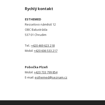
Rychlý kontakt
ESTHEMED
Resselovo náměstí 12
OBC Balustráda
537 01 Chrudim
Tel.:
+420 469 623 218
Mobil:
+420 606 533 217
Pobočka Plzeň
Mobil:
+420 733 799 854
E-mail:
esthemed@seznam.cz
© 2026 ESTHEMED s.r.o., vytvořila eBRÁNA s.r.o.