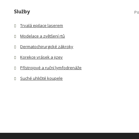
Služby
Po
Trvalá epilace laserem
Modelace a zvětšení rtů
Dermatochirurgické zákroky
Korekce vrásek a jizev
Přístrojové a ruční lymfodrenáže
Suché uhličité koupele